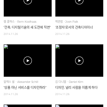
렘 콜하스ㆍRem Koolhaas
백준범ㆍJoon Paik
"건축, 디지털기술의 새 도전에 직면"
'조정자'로서의 건축디자이너
2014.11.26
2014.11.26
알렉스 쉴ㆍAlexander Schill
김 다니엘ㆍDaniel Kim
"상품 아닌 서비스를 디자인하라"
디자인, 널리 사람을 이롭게 하다
2014.11.26
2014.11.26