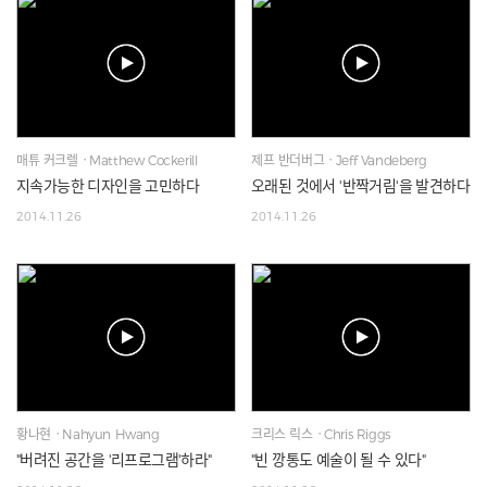
매튜 커크렐ㆍMatthew Cockerill
제프 반더버그ㆍJeff Vandeberg
지속가능한 디자인을 고민하다
오래된 것에서 '반짝거림'을 발견하다
2014.11.26
2014.11.26
황나현ㆍNahyun Hwang
크리스 릭스ㆍChris Riggs
"버려진 공간을 '리프로그램'하라"
"빈 깡통도 예술이 될 수 있다"