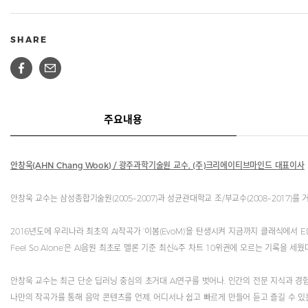
SHARE
주요내용
안창욱(AHN Chang Wook) / 광주과학기술원 교수, (주)크리에이티브마인드 대표이사
안창욱 교수는 삼성종합기술원(2005~2007)과 성균관대학교 조/부교수(2008~2017
2016년도에 우리나라 최초의 AI작곡가 ‘이봄(EvoM)’을 탄생시켜 지금까지 클래식에서 
Feel So Alone’은 AI음원 최초로 멜론 기준 최신4주 차트 10위권에 오르는 기록을 세웠
안창욱 교수는 최근 단순 딥러닝 중심의 초거대 AI연구를 벗어나, 인간의 전문 지식과 경험
나만의 작곡가를 통해 음악 콘텐츠를 언제, 어디서나 쉽고 빠르게 만들어 듣고 즐길 수 있