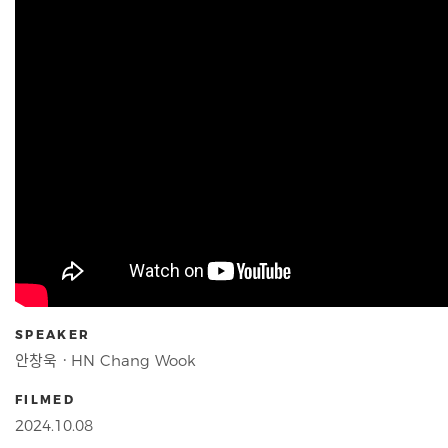
SPEAKER
안창욱ㆍHN Chang Wook
FILMED
2024.10.08