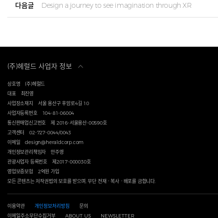
다음글
Design a journey to see imagination through XR
(주)헤럴드 사업자 정보
상호명
(주)헤럴드
대표
최진영
사업장소재지
서울 용산구 후암로4길 10
사업자등록번호
104-81-06004
통신판매업신고번호
제 2016-서울용산-00590호
고객센터
02-727-0044/0043
이메일
design@heraldcorp.com
개인정보관리책임자
안주영
관광사업자 등록번호
제2017-000030호
영업보증보험
2억원 가입
모든 콘텐츠는 저작권법의 보호를 받으며, 무단 전재ㆍ복사ㆍ배포를 금합니다.
이용약관
개인정보처리방침
문의
이메일주소무단수집거부
ABOUT US
NEWSLETTER