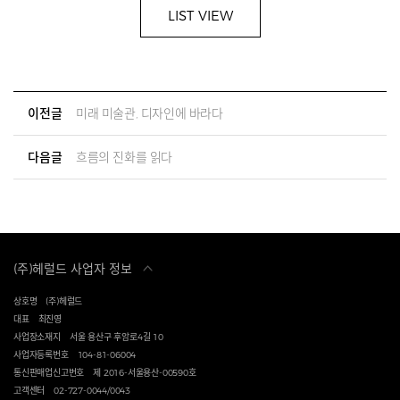
LIST VIEW
이전글
미래 미술관, 디자인에 바라다
다음글
흐름의 진화를 읽다
(주)헤럴드 사업자 정보
상호명
(주)헤럴드
대표
최진영
사업장소재지
서울 용산구 후암로4길 10
사업자등록번호
104-81-06004
통신판매업신고번호
제 2016-서울용산-00590호
고객센터
02-727-0044/0043