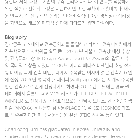
용한다. 제작 과정도 기존의 구축 논리와 다르다. 이 변화를 적용하기
위한 실험과 진화의 과정은 지난하지만 또한 무척이나 흥미롭다. 새로
운 만들기, 즉 신 구축의 논리는 단순한 실험이 아닌 경제성과 합리성
을 기반으로 새로운 미학적 결과에 다다르기 위한 과정이다.
Biography
김찬중은 고려대학교 건축공학과를 졸업하고 하버드 건축대학원에서
건축학으로 석사학위를 획득했다. 2018 년 서울시 건축상 대상 수상
및 건축문화대상, IF Design Award, Red Dot Award와 같은 다수
의 국내외 수상을 하였다. 2006 년 이태리 베니스 비엔날레 초청 전시
및 베이징 국제 건축 비엔날레에서 주목받는 아시아 젊은 건축가 6 인
에 선정, 2016 년 영국의 월 페이퍼(wall paper)에서는 세계의 주목할
만한 건축가 20 인에 선정되기도 하였다. 2019 년 1 월에는 영국 월
페이퍼에서 울릉도 KOSMOS 리조트가 THE BEST NEW HOTEL
WINNER 로 선정되었다. 대표작으로는 한남동 오피스, 현대어린이책
미술관(MOKA), 하나은행 삼성동(PLACE 1), 울릉도 KOSMOS 리조
트, 우란문화재단, 마곡 서울식물원 온실, JTBC 신사옥 등이 있다.
Chanjoong Kim has graduated in Korea University and
studied in Harvard University for master’s degree. He won