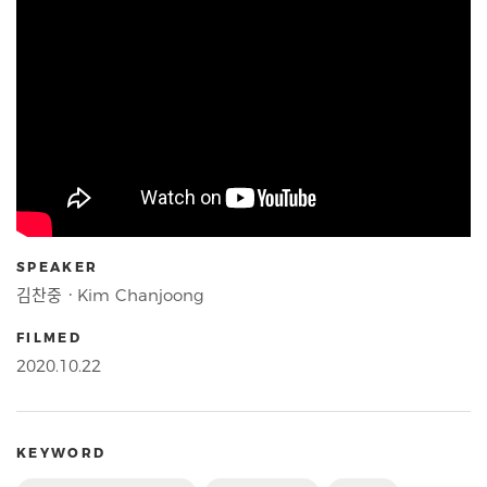
SPEAKER
김찬중ㆍKim Chanjoong
FILMED
2020.10.22
KEYWORD