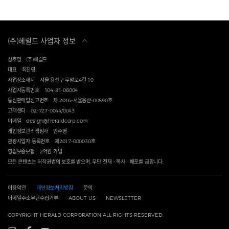
(주)헤럴드 사업자 정보
상호명
(주)헤럴드
대표
최진영
사업장소재지
서울 용산구 후암로4길 10
사업자등록번호
104-81-06004
통신판매업신고번호
제 2016-서울용산-00590호
고객센터
02-727-0044/0043
이메일
design@heraldcorp.com
개인정보관리책임자
안주영
관광사업자 등록번호
제2017-000030호
영업보증보험
2억원 가입
모든 콘텐츠는 저작권법의 보호를 받으며, 무단 전재ㆍ복사ㆍ배포를 금합니다.
이용약관
개인정보처리방침
문의
이메일주소무단수집거부
ABOUT US
NEWSLETTER
COPYRIGHT HERALD CORPORATION ALL RIGHTS RESERVED.