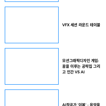
 작가
활약하는 디자인 인사들의 경험과 통찰을 직접 들을
재료 실
수 있는 특별한 기회인 만큼, 이날 현장에서는 일찍이
력, 글
잔디사랑방 앞에서 100여명의 참석자들이 줄지어
보인다.
입장을 기다리는 오픈런 사태가 벌어졌다. 지방에서
작가는
먼 길을 마다치 않고 포럼 현장을 찾은 참석자들도 있
VFX 세션 라운드 테이블
성을 결
었다. 최진영 ㈜헤럴드 대표는 환영사에서 “헤럴드
 작품
디자인포럼은 세계가 한국으로 찾아와 국내 작가들
21)과
과 함께 국제적인 담론을 나누는 자리로 발전했다”면
18)를
서 “오늘 무대에 오르는 세계적인 패널들의 통찰과
재 작가
비전은 앞으로 한국 디자인이 나아갈 길을 더욱 밝게
바탕으
비추어 줄 것이라 믿는다”고 밝혔다. 조혜영(왼쪽부
터) 디자인 마이애미 인 시투 서울 큐레이터, 최병훈
각 구도
가구디자이너, 김민재 디자이너, 이재익 디자이너, 제
모션그래픽디자인 게임:
의 데
인 양 데엔 도예가가 2일 서울 중구 동대문디자인플
꿈을 이루는 공략집 그리
서 들
라자(DDP) 디자인랩 4층 잔디사랑방에서 열린 디자
고 인간 VS AI
어낸 작
인 마이애미 인 시투 서울과 함께하는 헤럴드디자인
예의 직
포럼 2025 세션2에서 ‘세계 무대에서 주목받는 한
유다현은
국 디자이너’를 주제로 대담을 나누고 있다. 임세준
다. 이
기자 조혜영(왼쪽부터) 디자인 마이애미 인 시투 서울
화와 평
큐레이터, 최병훈 가구디자이너, 김민재 디자이너, 이
5) 중
재익 디자이너, 제인 양 데엔 도예가가 2일 서울 중구
가는 버
동대문디자인플라자(DDP) 디자인랩 4층 잔디사랑
AI작곡가 '이봄' - 음악을