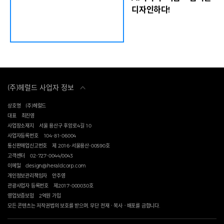
바구니로
방에서 열린 디자인 마이애미 인 시투 서울과 함께하
디자인하다!
)를 출품
는 헤럴드디자인포럼 2025 세션2에서 ‘세계 무대에
로에베
서 주목받는 한국 디자이너’를 주제로 대담을 나누고
를 기획
있다. 임세준 기자 차강희 서울디자인재단 대표이사
창작의
는 “이 자리는 창조적 에너지를 세계와 나누고, 한국
하고,
디자인의 깊이와 가능성을 글로벌 디자인 담론을 통
을 담
해서 조명하는 점에서 매우 뜻깊다”면서 “한국 디자
품으로
이너들과 어떤 시선과 해법으로 세계와 소통할 수 있
시는 서
을지 모색하는 시간이 되길 바란다”고 말했다. 먼
(주)헤럴드 사업자 정보
에서 열
저 이날 포럼에서는 젠 로버츠 디자인 마이애미 최고
 최고경
경영자(CEO)를 비롯해 한국과 미국, 영국 등의 콜렉
상호명
(주)헤럴드
페어에
터블 디자인 갤러리 대표들이 한자리에 모여 한국 디
대표
최진영
의 상징
자인의 달라진 위상과 높은 잠재력에 주목해 눈길을
사업장소재지
서울 용산구 후암로4길 10
돼 영
끌었다. 글로벌 콜렉터블 디자인을 이끌고 있는 뉴욕
사업자등록번호
104-81-06004
서 국내
R&COMPANY의 제스티 마이어스 공동설립자는
통신판매업신고번호
제 2016-서울용산-00590호
”고 말
“한국 디자이너들은 정말 굉장히 풍요로운 문화를 가
고객센터
02-727-0044/0043
국 디
지고 있다”면서 “한국 디자인의 힘을 과소평가하면
이메일
design@heraldcorp.com
을 확
안된다”고 강조했다. 최병훈과 김민재, 이재익, 제인
개인정보관리책임자
안주영
 입증하
양-데엔 등 세계 무대가 주목하는 한국의 디자이너들
관광사업자 등록번호
제2017-000030호
받침하
이 무대에 올라 글로벌 시장에서 활약하기까지의 과
영업보증보험
2억원 가입
 중요한
정과 경험을 청중들과 나눴다. 전통 한국 공예와
모든 콘텐츠는 저작권법의 보호를 받으며, 무단 전재ㆍ복사ㆍ배포를 금합니다.
현대 디자인을 융합한 아트 퍼니처 분야 개척자인 최
병훈 디자이너는 사회관계망서비스(SNS)를 활용해