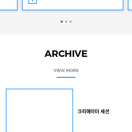
마이애
럴드디자인포럼은 1일부터 14일까지 DDP에서 열
리는 ‘디자인 마이애미 인 시투 서울’의 토크 프로그
) 이간
램으로 진행됐다. 올해 행사는 세계적 디자인 플랫폼
과 디
인 디자인 마이애미와 서울디자인재단 등이 함께 했
어 미
다. 올해 15주년을 맞은 헤럴드디자인포럼은 그간
: 한
‘디자인이 세상을 바꾼다’는 신념 아래 전 세계 디자
인 거장들과 함께 시대를 이끌어갈 디자인의 방향성
지 개최
을 제시해 왔다. 올해 헤럴드디자인 포럼은 국내 대
아에서
표 디자인 행사와 글로벌 아트페어가 만나 한층 더 확
ARCHIVE
 국제
장된 글로벌 디자인 담론의 장을 마련했다는 점에서
란 소장
의미를 더했다. 디자인 마이애미는 세계 최대 컬렉터
지닌 디
블 디자인 페어이자, 현대 디자인 분야에서 가장 영향
VIEW MORE
 커뮤니
력 있는 무대 중 하나다. ‘컬렉터블 디자인’이란 소장
시투’
가치가 높은 디자인 제품으로, 예술적 가치를 지닌 디
 디자인
자인 가구, 소품 등을 포함한다. 이날 행사에서는
적으로
‘창작의 빛: 한국을 비추다’라는 대주제 하에 국내외
‘조
유력 콜렉터블 디자인 갤러리 대표들과 한국을 대표
인의 독
하는 디자이너와 창작자, 업계 전문가들이 총 4개의
요 작가
세션에 참가해 글로벌 환경 속에 한국 디자인의 가능
크리에이터 세션
먼 벤다
성에 대한 이야기를 나눴다. 갤러리 운영자와 디자이
해외 갤
너, 투자자, 수집가 등 객석을 가득 메운 200여 명의
가 참여
청중이 패널과 함께 디자인에 대한 다양한 질문과 통
 최병
찰을 공유하는 시간도 마련됐다. 글로벌 무대에서