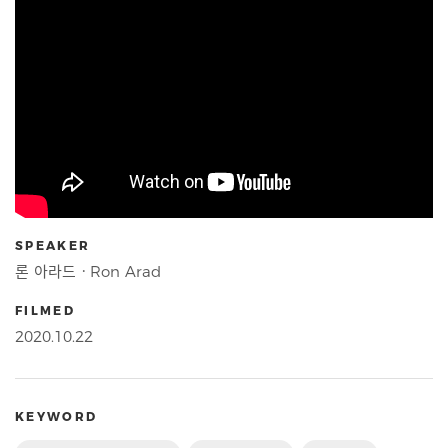
SPEAKER
론 아라드ㆍRon Arad
FILMED
2020.10.22
KEYWORD