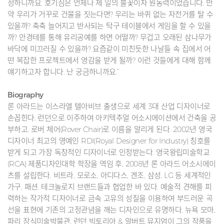
정하니까요. 호기심은 언제나 제 일의 불꽃이자 원동력이었습니다. 만
약 우리가 거꾸로 건물을 짓는다면? 우리는 바퀴 없는 자전거를 탈 수
있을까? 축축 늘어지고 반사되는 탁구 테이블에서 게임을 할 수 있을
까? 안경테를 통해 유리공예를 하면 어떨까? 무겁고 오래된 삼나무가
바닥에 미끄러질 수 있을까? 요즘같이 미친듯한 나날들 속 집에서 어
떤 복잡한 프로젝트에서 영감을 받게 될까? 이런 것들에게 대해 함께
얘기하고자 합니다. 난 궁금하니까요.”
Biography
론 아라드는 이스라엘 텔아비브 출생으로 세계 3대 산업 디자이너로
손꼽힌다. 런던으로 이주하여 아키텍추얼 어소시에이션에서 건축을 공
부하고, 로버 체어(Rover Chair)로 이름을 알리게 된다. 2002년 영국
디자이너 최고의 영예인 RDI(Royal Designer for Industry) 칭호를
받게 되고 가장 독창적인 디자이너로 인정받는다. 영국왕립미술학교
(RCA) 제품디자인대학 학장을 역임 후, 2008년 론 아라드 어소시에이
츠를 설립한다. 비트라, 모로소, 아디다스, 겐조, 삼성, LG 등 세계적인
가구, 패션, 테크놀로지 브랜드들과 협업한 바 있다. 예술적 견해를 피
력하는 작가적 디자이너로 금속 고유의 성질을 이용하여 부드러운 곡
선을 표현에 기존의 고정관념을 깨는 디자인으로 유명하다. 뉴욕 모마,
파리 장식미술박물관, 런던 빅토리아 & 알버트 뮤지엄이 그의 작품을