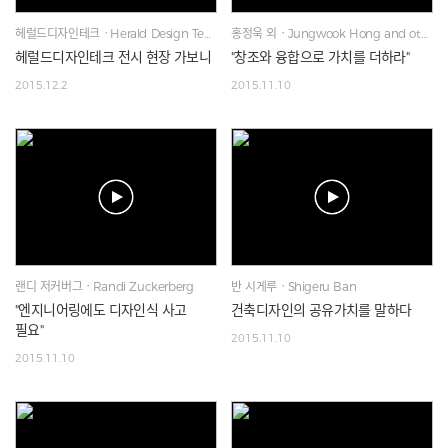
헤럴드디자인테크ㆍHerald Design Tech
홍정욱 외ㆍJungwook Hong and others
헤럴드디자인테크 전시 현장 가보니
"창조와 융합으로 가치를 더하라"
2015.12.2
2015.11.10
랜디 저커버그ㆍRandi Zuckerberg
반 시게루ㆍShigeru Ban
"엔지니어링에도 디자인식 사고
건축디자인의 공유가치를 말하다
필요"
2015.11.10
2015.11.10