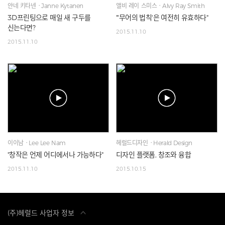
얀네 키타넨ㆍJanne Kytanen
앨비 레이 스미스ㆍAlvy Ray Smith
3D프린팅으로 매일 새 구두를
"'무어의 법칙'은 여전히 유효하다"
신는다면?
2015.11.10
2015.11.10
이이남ㆍLee Lee Nam
헤럴드디자인ㆍHerald Design
"창작은 언제 어디에서나 가능하다"
디자인 플랫폼, 창조와 융합
2015.11.10
2015.10.15
(주)헤럴드 사업자 정보