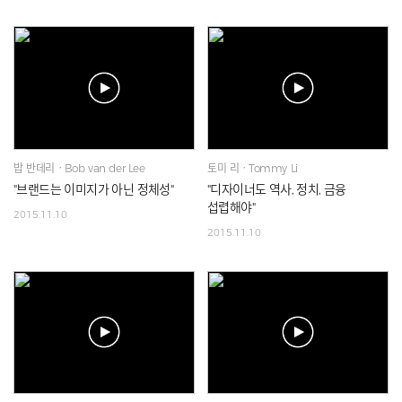
밥 반데리ㆍBob van der Lee
토미 리ㆍTommy Li
"브랜드는 이미지가 아닌 정체성"
"디자이너도 역사, 정치, 금융
섭렵해야"
2015.11.10
2015.11.10