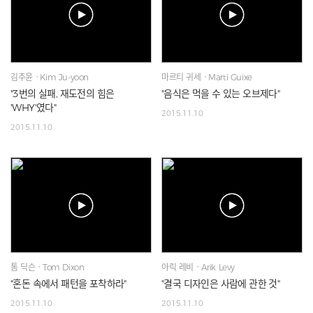
김주윤ㆍKim Ju-yoon
마르티 귀세ㆍMarti Guixe
"3번의 실패, 재도전의 힘은
"음식은 먹을 수 있는 오브제다"
'WHY'였다"
2015.11.10
2015.11.10
톰 딕슨ㆍTom Dixon
아릭 레비ㆍArik Levy
"혼돈 속에서 패턴을 포착하라"
"결국 디자인은 사람에 관한 것"
2015.11.10
2015.11.10